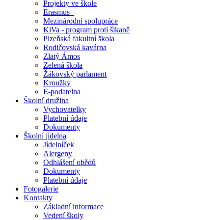
Projekty ve škole
Erasmus+
Mezinárodní spolupráce
KiVa - program proti šikaně
Plzeňská fakultní škola
Rodičovská kavárna
Zlatý Ámos
Zelená škola
Žákovský parlament
Kroužky
E-podatelna
Školní družina
Vychovatelky
Platební údaje
Dokumenty
Školní jídelna
Jídelníček
Alergeny
Odhlášení obědů
Dokumenty
Platební údaje
Fotogalerie
Kontakty
Základní informace
Vedení školy