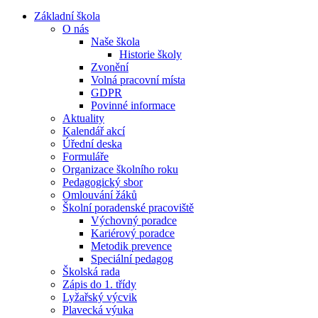
Základní škola
O nás
Naše škola
Historie školy
Zvonění
Volná pracovní místa
GDPR
Povinné informace
Aktuality
Kalendář akcí
Úřední deska
Formuláře
Organizace školního roku
Pedagogický sbor
Omlouvání žáků
Školní poradenské pracoviště
Výchovný poradce
Kariérový poradce
Metodik prevence
Speciální pedagog
Školská rada
Zápis do 1. třídy
Lyžařský výcvik
Plavecká výuka