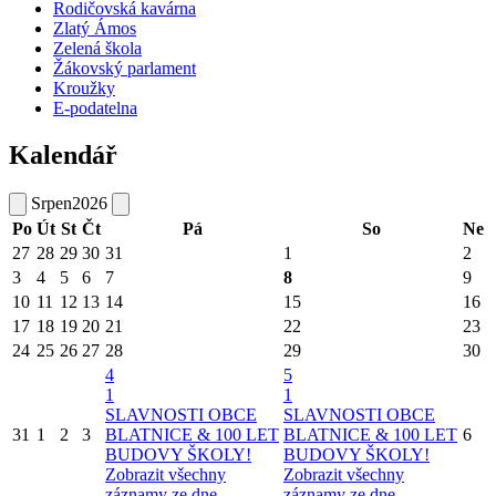
Rodičovská kavárna
Zlatý Ámos
Zelená škola
Žákovský parlament
Kroužky
E-podatelna
Kalendář
Srpen
2026
Po
Út
St
Čt
Pá
So
Ne
27
28
29
30
31
1
2
3
4
5
6
7
8
9
10
11
12
13
14
15
16
17
18
19
20
21
22
23
24
25
26
27
28
29
30
4
5
1
1
SLAVNOSTI OBCE
SLAVNOSTI OBCE
31
1
2
3
BLATNICE & 100 LET
BLATNICE & 100 LET
6
BUDOVY ŠKOLY!
BUDOVY ŠKOLY!
Zobrazit všechny
Zobrazit všechny
záznamy ze dne
záznamy ze dne