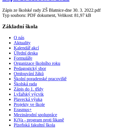
Zápis ze školské rady ZŠ Blatnice-dne 30. 3. 2022.pdf
Typ souboru: PDF dokument, Velikost: 81,97 kB
Základní škola
O nás
Aktuality
Kalendář akcí
Úřední deska
Formuláře
Organizace školního roku
Pedagogický sbor
Omlouvání žáků
Školní poradenské pracoviště
Školská rada
Zápis do 1. třídy
Lyžařský výcvik
Plavecká výuka
Projekty ve škole
Erasmus+
Mezinárodní spolupráce
KiVa - program proti šikaně
Plzeňská fakultní škola