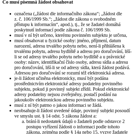
Co musí písemná žádost obsahovat
označena („žádost dle informačního zákona“; „žádost dle
z. č. 106/1999 Sb.“; „žádost dle zákona o svobodném
přístupu k informacím“, apod.), tj., že se žadatel domáhá
poskytnutí informací podle zákona č. 106/1999 Sb.
musí v ní být určeno, kterému povinném subjektu je určena,
musí obsahovat u fyzické osoby: jméno, příjmení, datum
narození, adresu trvalého pobytu nebo, není-li přihlášena k
trvalému pobytu, adresu bydliště a adresu pro doručování, liší-
li se od adresy trvalého pobytu nebo bydliště a u právnické
osoby: název, identifikační číslo osoby, adresu sídla a adresu
pro doručování, liší-li se od adresy sídla, která žádost podává.
Adresou pro doručování se rozumí též elektronická adresa.
je-li žádost učiněna elektronicky, musí být podána
prostřednictvím elektronické adresy podatelny povinného
subjektu, pokud ji povinný subjekt zřídil. Pokud elektronické
adresy podatelny nejsou zveřejněny, postačí podání na
jakoukoliv elektronickou adresu povinného subjektu.
musí z ní být patrno o jakou informaci se žádá.
neobsahuje-li žádost uvedené údaje, povinný subjekt posoudí
ve smyslu ust. § 14 odst. 5 zákona žádost a:
brání-li nedostatek údajů o žadateli podle odstavce 2
postupu vyřízení žádosti o informaci podle tohoto
zákona, zejména podle § 14a nebo 15, vyzve žadatele