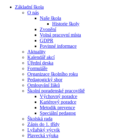
Základní škola
O nás
Naše škola
Historie školy
Zvonění
Volná pracovní místa
GDPR
Povinné informace
Aktuality
Kalendář akcí
Úřední deska
Formuláře
Organizace školního roku
Pedagogický sbor
Omlouvání žáků
Školní poradenské pracoviště
Výchovný poradce
Kariérový poradce
Metodik prevence
Speciální pedagog
Školská rada
Zápis do 1. třídy
Lyžařský výcvik
Plavecká výuka