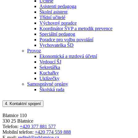
Učitelé
Asistenti pedagoga
Školní asistent
Třídní učitelé
Výchovný poradce
Koordinátor ŠVP a metodik prevence
Speciální pedagog
Poradce pro volbu povolání
Vychovatelka ŠD
Provoz
Ekonomická a mzdová účetní
Vedoucí ŠJ
Sekretářka
Kuchařky
Uklízečky
Samosprávné orgány
Školská rada
4.
Kontaktní spojení
Blatnice 110
330 25 Blatnice
Telefon:
+420 377 881 577
Mobilní telefon:
+420 774 559 888
E-mail:
reditel@zsblatnice.cz