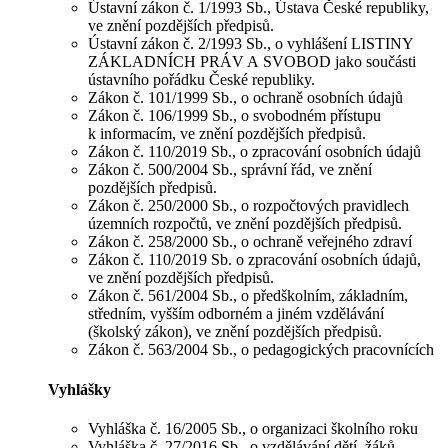
Ústavní zákon č. 1/1993 Sb., Ústava České republiky,
ve znění pozdějších předpisů.
Ústavní zákon č. 2/1993 Sb., o vyhlášení LISTINY
ZÁKLADNÍCH PRÁV A SVOBOD jako součásti
ústavního pořádku České republiky.
Zákon č. 101/1999 Sb., o ochraně osobních údajů
Zákon č. 106/1999 Sb., o svobodném přístupu
k informacím, ve znění pozdějších předpisů.
Zákon č. 110/2019 Sb., o zpracování osobních údajů
Zákon č. 500/2004 Sb., správní řád, ve znění
pozdějších předpisů.
Zákon č. 250/2000 Sb., o rozpočtových pravidlech
územních rozpočtů, ve znění pozdějších předpisů.
Zákon č. 258/2000 Sb., o ochraně veřejného zdraví
Zákon č. 110/2019 Sb. o zpracování osobních údajů,
ve znění pozdějších předpisů.
Zákon č. 561/2004 Sb., o předškolním, základním,
středním, vyšším odborném a jiném vzdělávání
(školský zákon), ve znění pozdějších předpisů.
Zákon č. 563/2004 Sb., o pedagogických pracovnících
Vyhlášky
Vyhláška č. 16/2005 Sb., o organizaci školního roku
Vyhláška č. 27/2016 Sb., o vzdělávání dětí, žáků