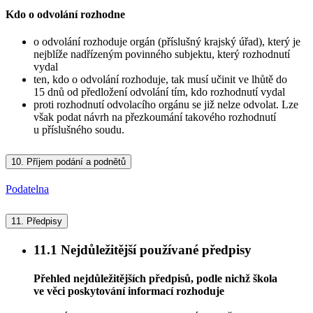
Kdo o odvolání rozhodne
o odvolání rozhoduje orgán (příslušný krajský úřad), který je
nejblíže nadřízeným povinného subjektu, který rozhodnutí
vydal
ten, kdo o odvolání rozhoduje, tak musí učinit ve lhůtě do
15 dnů od předložení odvolání tím, kdo rozhodnutí vydal
proti rozhodnutí odvolacího orgánu se již nelze odvolat. Lze
však podat návrh na přezkoumání takového rozhodnutí
u příslušného soudu.
10.
Příjem podání a podnětů
Podatelna
11.
Předpisy
11.1
Nejdůležitější používané předpisy
Přehled nejdůležitějších předpisů, podle nichž škola
ve věci poskytování informací rozhoduje