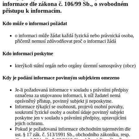
informace dle zákona č. 106/99 Sb., o svobodném
přístupu k informacím.
Kdo může o informaci požádat
o informaci může žádat každá fyzická nebo právnická osoba,
přičemž nemusí zdůvodňovat proč o informaci žádá
Kdo informaci poskytne
kterýkoli státní orgán nebo orgány územní samosprávy (obce)
Kdy je podání informace povinným subjektem omezeno
Je-li požadovaná informace v souladu s právními předpisy
označena za utajovanou informaci, k níž žadatel nemá
oprávněný přístup, povinný subjekt ji neposkytne.
Informace týkající se osobnosti, projevů osobní povahy,
soukromí fyzické osoby a osobní údaje povinný subjekt
poskytne jen v souladu s právními předpisy, upravujícími
jejich ochranu.
Pokud je požadovaná informace obchodním tajemstvím dle
ust. § 17 zák. č. 513/1991 Sb., obchodního zákoníku, resp.