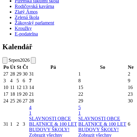
Plzeňská fakultní škola
Rodičovská kavárna
Zlatý Ámos
Zelená škola
Žákovský parlament
Kroužky
E-podatelna
Kalendář
Srpen
2026
Po
Út
St
Čt
Pá
So
Ne
27
28
29
30
31
1
2
3
4
5
6
7
8
9
10
11
12
13
14
15
16
17
18
19
20
21
22
23
24
25
26
27
28
29
30
4
5
1
1
SLAVNOSTI OBCE
SLAVNOSTI OBCE
31
1
2
3
BLATNICE & 100 LET
BLATNICE & 100 LET
6
BUDOVY ŠKOLY!
BUDOVY ŠKOLY!
Zobrazit všechny
Zobrazit všechny