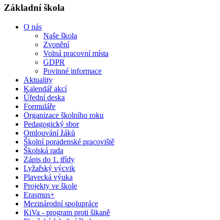
Základní škola
O nás
Naše škola
Zvonění
Volná pracovní místa
GDPR
Povinné informace
Aktuality
Kalendář akcí
Úřední deska
Formuláře
Organizace školního roku
Pedagogický sbor
Omlouvání žáků
Školní poradenské pracoviště
Školská rada
Zápis do 1. třídy
Lyžařský výcvik
Plavecká výuka
Projekty ve škole
Erasmus+
Mezinárodní spolupráce
KiVa - program proti šikaně