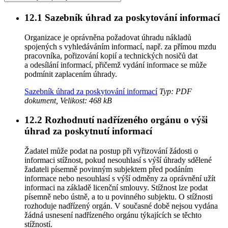
12.1
Sazebník úhrad za poskytování informací
Organizace je oprávněna požadovat úhradu nákladů
spojených s vyhledáváním informací, např. za přímou mzdu
pracovníka, pořizování kopií a technických nosičů dat
a odesílání informací, přičemž vydání informace se může
podmínit zaplacením úhrady.
Sazebník úhrad za poskytování informací
Typ: PDF
dokument, Velikost: 468 kB
12.2
Rozhodnutí nadřízeného orgánu o výši
úhrad za poskytnutí informací
Žadatel může podat na postup při vyřizování žádosti o
informaci stížnost, pokud nesouhlasí s výší úhrady sdělené
žadateli písemně povinným subjektem před podáním
informace nebo nesouhlasí s výší odměny za oprávnění užít
informaci na základě licenční smlouvy. Stížnost lze podat
písemně nebo ústně, a to u povinného subjektu. O stížnosti
rozhoduje nadřízený orgán. V současné době nejsou vydána
žádná usnesení nadřízeného orgánu týkajících se těchto
stížností.