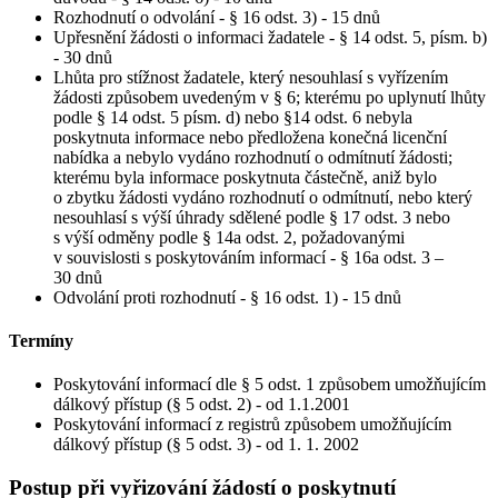
Rozhodnutí o odvolání - § 16 odst. 3) - 15 dnů
Upřesnění žádosti o informaci žadatele - § 14 odst. 5, písm. b)
- 30 dnů
Lhůta pro stížnost žadatele, který nesouhlasí s vyřízením
žádosti způsobem uvedeným v § 6; kterému po uplynutí lhůty
podle § 14 odst. 5 písm. d) nebo §14 odst. 6 nebyla
poskytnuta informace nebo předložena konečná licenční
nabídka a nebylo vydáno rozhodnutí o odmítnutí žádosti;
kterému byla informace poskytnuta částečně, aniž bylo
o zbytku žádosti vydáno rozhodnutí o odmítnutí, nebo který
nesouhlasí s výší úhrady sdělené podle § 17 odst. 3 nebo
s výší odměny podle § 14a odst. 2, požadovanými
v souvislosti s poskytováním informací - § 16a odst. 3 –
30 dnů
Odvolání proti rozhodnutí - § 16 odst. 1) - 15 dnů
Termíny
Poskytování informací dle § 5 odst. 1 způsobem umožňujícím
dálkový přístup (§ 5 odst. 2) - od 1.1.2001
Poskytování informací z registrů způsobem umožňujícím
dálkový přístup (§ 5 odst. 3) - od 1. 1. 2002
Postup při vyřizování žádostí o poskytnutí