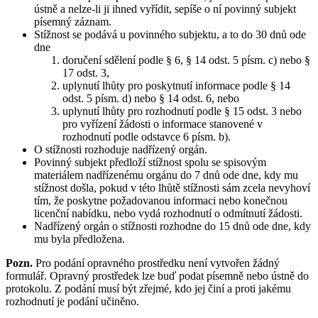
ústně a nelze-li ji ihned vyřídit, sepíše o ní povinný subjekt
písemný záznam.
Stížnost se podává u povinného subjektu, a to do 30 dnů ode
dne
doručení sdělení podle § 6, § 14 odst. 5 písm. c) nebo §
17 odst. 3,
uplynutí lhůty pro poskytnutí informace podle § 14
odst. 5 písm. d) nebo § 14 odst. 6, nebo
uplynutí lhůty pro rozhodnutí podle § 15 odst. 3 nebo
pro vyřízení žádosti o informace stanovené v
rozhodnutí podle odstavce 6 písm. b).
O stížnosti rozhoduje nadřízený orgán.
Povinný subjekt předloží stížnost spolu se spisovým
materiálem nadřízenému orgánu do 7 dnů ode dne, kdy mu
stížnost došla, pokud v této lhůtě stížnosti sám zcela nevyhoví
tím, že poskytne požadovanou informaci nebo konečnou
licenční nabídku, nebo vydá rozhodnutí o odmítnutí žádosti.
Nadřízený orgán o stížnosti rozhodne do 15 dnů ode dne, kdy
mu byla předložena.
Pozn.
Pro podání opravného prostředku není vytvořen žádný
formulář. Opravný prostředek lze buď podat písemně nebo ústně do
protokolu. Z podání musí být zřejmé, kdo jej činí a proti jakému
rozhodnutí je podání učiněno.