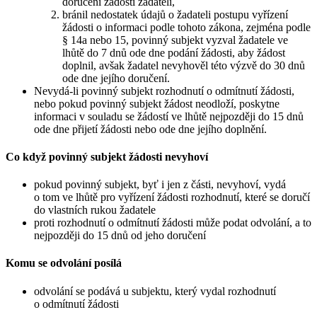
doručení žádosti žadateli,
bránil nedostatek údajů o žadateli postupu vyřízení
žádosti o informaci podle tohoto zákona, zejména podle
§ 14a nebo 15, povinný subjekt vyzval žadatele ve
lhůtě do 7 dnů ode dne podání žádosti, aby žádost
doplnil, avšak žadatel nevyhověl této výzvě do 30 dnů
ode dne jejího doručení.
Nevydá-li povinný subjekt rozhodnutí o odmítnutí žádosti,
nebo pokud povinný subjekt žádost neodloží, poskytne
informaci v souladu se žádostí ve lhůtě nejpozději do 15 dnů
ode dne přijetí žádosti nebo ode dne jejího doplnění.
Co když povinný subjekt žádosti nevyhoví
pokud povinný subjekt, byť i jen z části, nevyhoví, vydá
o tom ve lhůtě pro vyřízení žádosti rozhodnutí, které se doručí
do vlastních rukou žadatele
proti rozhodnutí o odmítnutí žádosti může podat odvolání, a to
nejpozději do 15 dnů od jeho doručení
Komu se odvolání posílá
odvolání se podává u subjektu, který vydal rozhodnutí
o odmítnutí žádosti