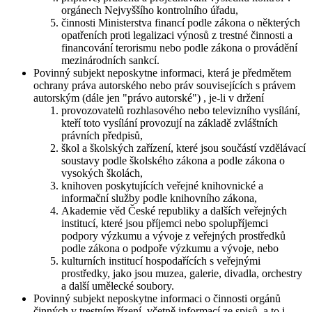
orgánech Nejvyššího kontrolního úřadu,
činnosti Ministerstva financí podle zákona o některých
opatřeních proti legalizaci výnosů z trestné činnosti a
financování terorismu nebo podle zákona o provádění
mezinárodních sankcí.
Povinný subjekt neposkytne informaci, která je předmětem
ochrany práva autorského nebo práv souvisejících s právem
autorským (dále jen "právo autorské") , je-li v držení
provozovatelů rozhlasového nebo televizního vysílání,
kteří toto vysílání provozují na základě zvláštních
právních předpisů,
škol a školských zařízení, které jsou součástí vzdělávací
soustavy podle školského zákona a podle zákona o
vysokých školách,
knihoven poskytujících veřejné knihovnické a
informační služby podle knihovního zákona,
Akademie věd České republiky a dalších veřejných
institucí, které jsou příjemci nebo spolupříjemci
podpory výzkumu a vývoje z veřejných prostředků
podle zákona o podpoře výzkumu a vývoje, nebo
kulturních institucí hospodařících s veřejnými
prostředky, jako jsou muzea, galerie, divadla, orchestry
a další umělecké soubory.
Povinný subjekt neposkytne informaci o činnosti orgánů
činných v trestním řízení, včetně informací ze spisů, a to i