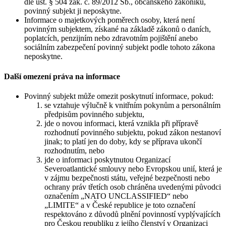
dle ust. § 504 zák. č. 89/2012 Sb., občanského zákoníku,
povinný subjekt ji neposkytne.
Informace o majetkových poměrech osoby, která není
povinným subjektem, získané na základě zákonů o daních,
poplatcích, penzijním nebo zdravotním pojištění anebo
sociálním zabezpečení povinný subjekt podle tohoto zákona
neposkytne.
Další omezení práva na informace
Povinný subjekt může omezit poskytnutí informace, pokud:
se vztahuje výlučně k vnitřním pokynům a personálním
předpisům povinného subjektu,
jde o novou informaci, která vznikla při přípravě
rozhodnutí povinného subjektu, pokud zákon nestanoví
jinak; to platí jen do doby, kdy se příprava ukončí
rozhodnutím, nebo
jde o informaci poskytnutou Organizací
Severoatlantické smlouvy nebo Evropskou unií, která je
v zájmu bezpečnosti státu, veřejné bezpečnosti nebo
ochrany práv třetích osob chráněna uvedenými původci
označením „NATO UNCLASSIFIED“ nebo
„LIMITE“ a v České republice je toto označení
respektováno z důvodů plnění povinností vyplývajících
pro Českou republiku z jejího členství v Organizaci