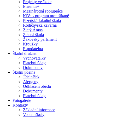
Projekty ve škole
Erasmus+
Mezinárodní spolupráce
KiVa - program proti šikaně
Plzeňská fakultní škola
Rodičovská kavárna
Zlatý Ámos
Zelená škola
Žákovský parlament
Kroužky
E-podatelna
Školní družina
Vychovatelky
Platební údaje
Dokumenty
Školní jídelna
Jídelníček
Alergeny
Odhlášení obědů
Dokumenty
Platební údaje
Fotogalerie
Kontakty
Základní informace
Vedení školy