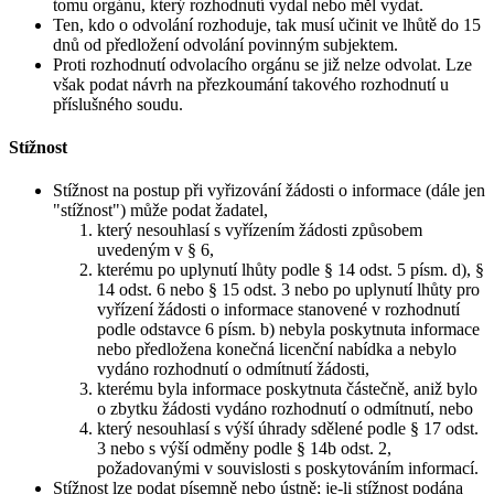
tomu orgánu, který rozhodnutí vydal nebo měl vydat.
Ten, kdo o odvolání rozhoduje, tak musí učinit ve lhůtě do 15
dnů od předložení odvolání povinným subjektem.
Proti rozhodnutí odvolacího orgánu se již nelze odvolat. Lze
však podat návrh na přezkoumání takového rozhodnutí u
příslušného soudu.
Stížnost
Stížnost na postup při vyřizování žádosti o informace (dále jen
"stížnost") může podat žadatel,
který nesouhlasí s vyřízením žádosti způsobem
uvedeným v § 6,
kterému po uplynutí lhůty podle § 14 odst. 5 písm. d), §
14 odst. 6 nebo § 15 odst. 3 nebo po uplynutí lhůty pro
vyřízení žádosti o informace stanovené v rozhodnutí
podle odstavce 6 písm. b) nebyla poskytnuta informace
nebo předložena konečná licenční nabídka a nebylo
vydáno rozhodnutí o odmítnutí žádosti,
kterému byla informace poskytnuta částečně, aniž bylo
o zbytku žádosti vydáno rozhodnutí o odmítnutí, nebo
který nesouhlasí s výší úhrady sdělené podle § 17 odst.
3 nebo s výší odměny podle § 14b odst. 2,
požadovanými v souvislosti s poskytováním informací.
Stížnost lze podat písemně nebo ústně; je-li stížnost podána