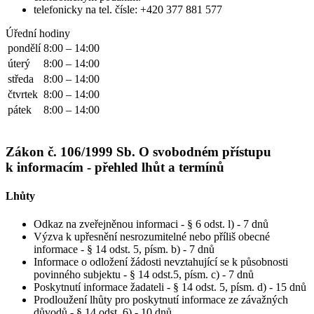
telefonicky na tel. čísle: +420 377 881 577
Úřední hodiny
pondělí
8:00 – 14:00
úterý
8:00 – 14:00
středa
8:00 – 14:00
čtvrtek
8:00 – 14:00
pátek
8:00 – 14:00
Zákon č. 106/1999 Sb. O svobodném přístupu
k informacím - přehled lhůt a termínů
Lhůty
Odkaz na zveřejněnou informaci - § 6 odst. l) - 7 dnů
Výzva k upřesnění nesrozumitelné nebo příliš obecné
informace - § 14 odst. 5, písm. b) - 7 dnů
Informace o odložení žádosti nevztahující se k působnosti
povinného subjektu - § 14 odst.5, písm. c) - 7 dnů
Poskytnutí informace žadateli - § 14 odst. 5, písm. d) - 15 dnů
Prodloužení lhůty pro poskytnutí informace ze závažných
důvodů - § 14 odst. 6) - 10 dnů