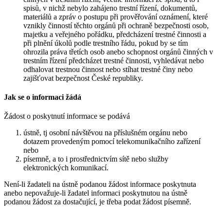
spisů, v nichž nebylo zahájeno trestní řízení, dokumentů,
materiálů a zpráv o postupu při prověřování oznámení, které
vznikly činností těchto orgánů při ochraně bezpečnosti osob,
majetku a veřejného pořádku, předcházení trestné činnosti a
při plnění úkolů podle trestního řádu, pokud by se tím
ohrozila práva třetích osob anebo schopnost orgánů činných v
trestním řízení předcházet trestné činnosti, vyhledávat nebo
odhalovat trestnou činnost nebo stíhat trestné činy nebo
zajišťovat bezpečnost České republiky.
Jak se o informaci žádá
Žádost o poskytnutí informace se podává
ústně, tj osobní návštěvou na příslušném orgánu nebo
dotazem provedeným pomocí telekomunikačního zařízení
nebo
písemně, a to i prostřednictvím sítě nebo služby
elektronických komunikací.
Není-li žadateli na ústně podanou žádost informace poskytnuta
anebo nepovažuje-li žadatel informaci poskytnutou na ústně
podanou žádost za dostačující, je třeba podat žádost písemně.