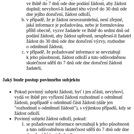
ve lhůtě do 7 dnů ode dne podání žádosti, aby žádost
doplnil; nevyhoví-li žadatel této výzvě do 30 dnů ode
dne jejího doručení, žádost odloží,
v případě, že je žádost nesrozumitelná, není zřejmé,
jaká informace je požadována, nebo je formulována
příliš obecně, vyzve žadatele ve lhůtě do sedmi dnů od
podání žádosti, aby žádost upřesnil, neupřesní-li žadatel
žádost do 30 dnů ode dne doručení výzvy, rozhodne
o odmítnutí žádosti,
v případě, že požadované informace se nevztahují
k jeho působnosti, žádost odloží a tuto odůvodněnou
skutečnost sdělí do 7 dnů ode dne doručení žádosti
žadateli,
Jaký bude postup povinného subjektu
Pokud povinný subjekt žádosti, byť i jen zčásti, nevyhoví,
vydá ve lhůtě pro vyřízení žádosti rozhodnutí o odmítnutí
žádosti, popřípadě o odmítnutí části žádosti (dále jen
"rozhodnutí o odmítnutí žádosti"), s výjimkou případů, kdy se
žádost odloží.
Povinný subjekt žádost odloží, pokud:
se požadované informace nevztahují k jeho působnosti
a tuto odůvodněnou skutečnost sdělí do 7 dnů ode dne