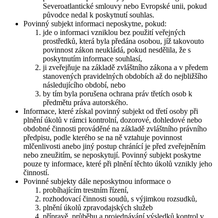
Severoatlantické smlouvy nebo Evropské unii, pokud
původce nedal k poskytnutí souhlas.
Povinný subjekt informaci neposkytne, pokud:
jde o informaci vzniklou bez použití veřejných
prostředků, která byla předána osobou, jíž takovouto
povinnost zákon neukládá, pokud nesdělila, že s
poskytnutím informace souhlasí,
ji zveřejňuje na základě zvláštního zákona a v předem
stanovených pravidelných obdobích až do nejbližšího
následujícího období, nebo
by tím byla porušena ochrana práv třetích osob k
předmětu práva autorského.
Informace, které získal povinný subjekt od třetí osoby při
plnění úkolů v rámci kontrolní, dozorové, dohledové nebo
obdobné činnosti prováděné na základě zvláštního právního
předpisu, podle kterého se na ně vztahuje povinnost
mlčenlivosti anebo jiný postup chránící je před zveřejněním
nebo zneužitím, se neposkytují. Povinný subjekt poskytne
pouze ty informace, které při plnění těchto úkolů vznikly jeho
činností.
Povinné subjekty dále neposkytnou informace o
probíhajícím trestním řízení,
rozhodovací činnosti soudů, s výjimkou rozsudků,
plnění úkolů zpravodajských služeb
přípravě, průběhu a projednávání výsledků kontrol v