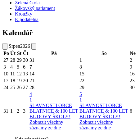
Zelená škola
Žákovský parlament
Kroužky
E-podatelna
Kalendář
Srpen
2026
Po
Út
St
Čt
Pá
So
Ne
27
28
29
30
31
1
2
3
4
5
6
7
8
9
10
11
12
13
14
15
16
17
18
19
20
21
22
23
24
25
26
27
28
29
30
4
5
1
1
SLAVNOSTI OBCE
SLAVNOSTI OBCE
31
1
2
3
BLATNICE & 100 LET
BLATNICE & 100 LET
6
BUDOVY ŠKOLY!
BUDOVY ŠKOLY!
Zobrazit všechny
Zobrazit všechny
záznamy ze dne
záznamy ze dne