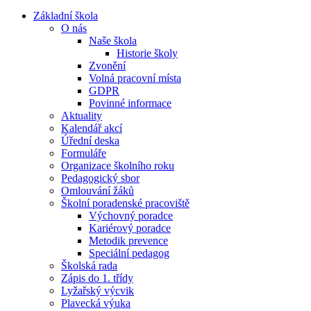
Základní škola
O nás
Naše škola
Historie školy
Zvonění
Volná pracovní místa
GDPR
Povinné informace
Aktuality
Kalendář akcí
Úřední deska
Formuláře
Organizace školního roku
Pedagogický sbor
Omlouvání žáků
Školní poradenské pracoviště
Výchovný poradce
Kariérový poradce
Metodik prevence
Speciální pedagog
Školská rada
Zápis do 1. třídy
Lyžařský výcvik
Plavecká výuka