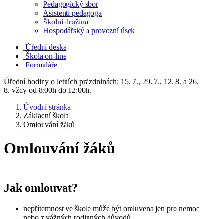
Pedagogický sbor
Asistenti pedagoga
Školní družina
Hospodářský a provozní úsek
Úřední deska
Škola on-line
Formuláře
Úřední hodiny o letních prázdninách: 15. 7., 29. 7., 12. 8. a 26.
8. vždy od 8:00h do 12:00h.
Úvodní stránka
Základní škola
Omlouvání žáků
Omlouvání žáků
Jak omlouvat?
nepřítomnost ve škole může být omluvena jen pro nemoc
nebo z vážných rodinných důvodů