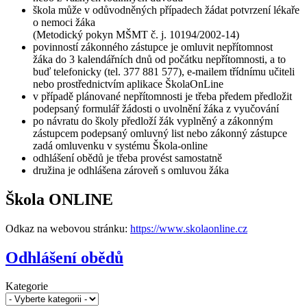
škola může v odůvodněných případech žádat potvrzení lékaře
o nemoci žáka
(Metodický pokyn MŠMT č. j. 10194/2002-14)
povinností zákonného zástupce je omluvit nepřítomnost
žáka do 3 kalendářních dnů od počátku nepřítomnosti, a to
buď telefonicky (tel. 377 881 577), e-mailem třídnímu učiteli
nebo prostřednictvím aplikace ŠkolaOnLine
v případě plánované nepřítomnosti je třeba předem předložit
podepsaný formulář žádosti o uvolnění žáka z vyučování
po návratu do školy předloží žák vyplněný a zákonným
zástupcem podepsaný omluvný list nebo zákonný zástupce
zadá omluvenku v systému Škola-online
odhlášení obědů je třeba provést samostatně
družina je odhlášena zároveň s omluvou žáka
Škola ONLINE
Odkaz na webovou stránku:
https://www.skolaonline.cz
Odhlášení obědů
Kategorie