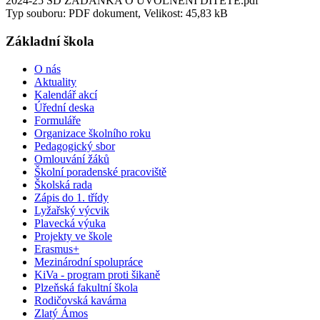
2024-25 SD ZADANKA O UVOLNENI DITETE.pdf
Typ souboru: PDF dokument, Velikost: 45,83 kB
Základní škola
O nás
Aktuality
Kalendář akcí
Úřední deska
Formuláře
Organizace školního roku
Pedagogický sbor
Omlouvání žáků
Školní poradenské pracoviště
Školská rada
Zápis do 1. třídy
Lyžařský výcvik
Plavecká výuka
Projekty ve škole
Erasmus+
Mezinárodní spolupráce
KiVa - program proti šikaně
Plzeňská fakultní škola
Rodičovská kavárna
Zlatý Ámos