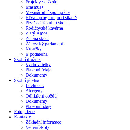
Projekty ve škole
Erasmus+
Mezinárodní spolupráce
KiVa - program proti šikaně
Plzeňská fakultní škola
Rodičovská kavárna
Zlatý Ámos
Zelená škola
Žákovský parlament
Kroužky
E-podatelna
Školní družina
Vychovatelky
Platební údaje
Dokumenty
Školní jídelna
Jídelníček
Alergeny
Odhlášení obědů
Dokumenty
Platební údaje
Fotogalerie
Kontakty
Základní informace
Vedení školy