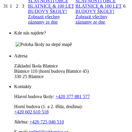
SLAVNOSTI OBCE
SLAVNOSTI OBCE
31
1
2
3
BLATNICE & 100 LET
BLATNICE & 100 LET
6
BUDOVY ŠKOLY!
BUDOVY ŠKOLY!
Zobrazit všechny
Zobrazit všechny
záznamy ze dne
záznamy ze dne
Kde nás najdete?
Adresa
Základní škola Blatnice
Blatnice 110 (horní budova Blatnice 45)
330 25 Blatnice
Kontakty
Hlavní budova školy:
+420 377 881 577
Horní budova (1. a 2. třída, družina):
+420 602 610 518
Jídelna:
+420 725 046 510
E-mail:
reditel@zsblatnice.cz