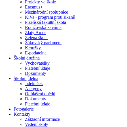
Projekty ve škole
Erasmus+
Mezinárodní spolupráce
KiVa - program proti šikaně
Plzeňská fakultní škola
Rodičovská kavárna
Zlatý Ámos
Zelená škola
Žákovský parlament
Kroužky
E-podatelna
Školní družina
Vychovatelky
Platební údaje
Dokumenty
Školní jídelna
Jídelníček
Alergeny
Odhlášení obědů
Dokumenty
Platební údaje
Fotogalerie
Kontakty
Základní informace
Vedení školy