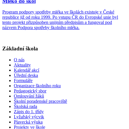
Mléko do škol
Program podpory spotřeby mléka ve školách existuje v České
republice již od roku 1999. Po vstupu ČR do Evropské unie byl
tento projekt přizpůsoben unijním předpisům a fungoval pod
názvem Podpora spotřeby školního mléka.
Základní škola
O nás
Aktuality
Kalendář akcí
Úřední deska
Formuláře
Organizace školního roku
Pedagogický sbor
Omlouvání žáků
Školní poradenské pracoviště
Školská rada
Zápis do 1. třídy
Lyžařský výcvik
Plavecká výuka
Projekty ve škole