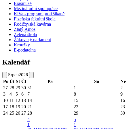
Erasmus+
Mezinárodní spolupráce
KiVa - program proti šikaně
Plzeňská fakultní škola
Rodičovská kavárna
Zlatý Ámos
Zelená škola
Žákovský parlament
Kroužky
E-podatelna
Kalendář
Srpen
2026
Po
Út
St
Čt
Pá
So
Ne
27
28
29
30
31
1
2
3
4
5
6
7
8
9
10
11
12
13
14
15
16
17
18
19
20
21
22
23
24
25
26
27
28
29
30
4
5
1
1