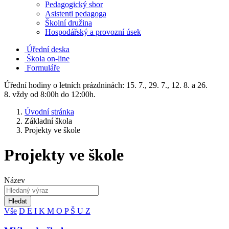
Pedagogický sbor
Asistenti pedagoga
Školní družina
Hospodářský a provozní úsek
Úřední deska
Škola on-line
Formuláře
Úřední hodiny o letních prázdninách: 15. 7., 29. 7., 12. 8. a 26.
8. vždy od 8:00h do 12:00h.
Úvodní stránka
Základní škola
Projekty ve škole
Projekty ve škole
Název
Hledat
Vše
D
E
I
K
M
O
P
Š
U
Z