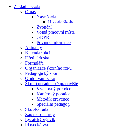
Základní škola
O nás
Naše škola
Historie školy
Zvonění
Volná pracovní místa
GDPR
Povinné informace
Aktuality
Kalendář akcí
Úřední deska
Formuláře
Organizace školního roku
Pedagogický sbor
Omlouvání žáků
Školní poradenské pracoviště
Výchovný poradce
Kariérový poradce
Metodik prevence
Speciální pedagog
Školská rada
Zápis do 1. třídy
Lyžařský výcvik
Plavecká výuka