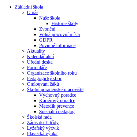
Základní škola
O nás
Naše škola
Historie školy
Zvonění
Volná pracovní místa
GDPR
Povinné informace
Aktuality
Kalendář akcí
Úřední deska
Formuláře
Organizace školního roku
Pedagogický sbor
Omlouvání žáků
Školní poradenské pracoviště
Výchovný poradce
Kariérový poradce
Metodik prevence
Speciální pedagog
Školská rada
Zápis do 1. třídy
Lyžařský výcvik
Plavecká výuka