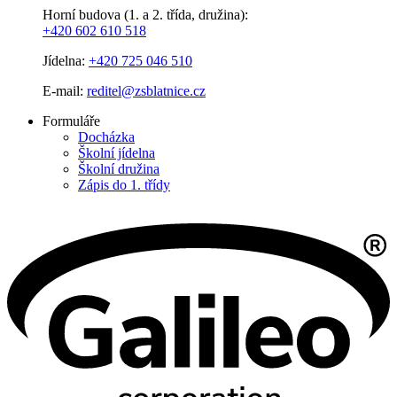
Horní budova (1. a 2. třída, družina):
+420 602 610 518
Jídelna:
+420 725 046 510
E-mail:
reditel@zsblatnice.cz
Formuláře
Docházka
Školní jídelna
Školní družina
Zápis do 1. třídy