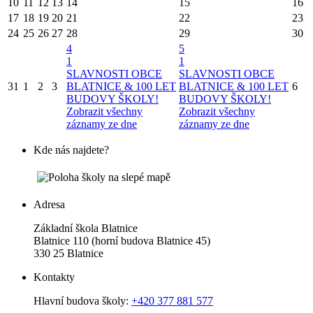
10
11
12
13
14
15
16
17
18
19
20
21
22
23
24
25
26
27
28
29
30
4
5
1
1
SLAVNOSTI OBCE
SLAVNOSTI OBCE
31
1
2
3
BLATNICE & 100 LET
BLATNICE & 100 LET
6
BUDOVY ŠKOLY!
BUDOVY ŠKOLY!
Zobrazit všechny
Zobrazit všechny
záznamy ze dne
záznamy ze dne
Kde nás najdete?
Adresa
Základní škola Blatnice
Blatnice 110 (horní budova Blatnice 45)
330 25 Blatnice
Kontakty
Hlavní budova školy:
+420 377 881 577