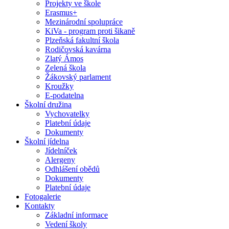
Projekty ve škole
Erasmus+
Mezinárodní spolupráce
KiVa - program proti šikaně
Plzeňská fakultní škola
Rodičovská kavárna
Zlatý Ámos
Zelená škola
Žákovský parlament
Kroužky
E-podatelna
Školní družina
Vychovatelky
Platební údaje
Dokumenty
Školní jídelna
Jídelníček
Alergeny
Odhlášení obědů
Dokumenty
Platební údaje
Fotogalerie
Kontakty
Základní informace
Vedení školy