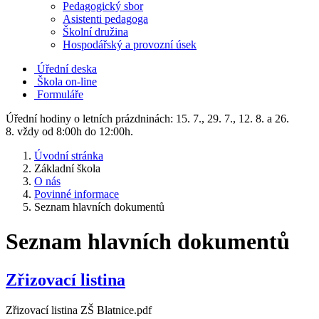
Pedagogický sbor
Asistenti pedagoga
Školní družina
Hospodářský a provozní úsek
Úřední deska
Škola on-line
Formuláře
Úřední hodiny o letních prázdninách: 15. 7., 29. 7., 12. 8. a 26.
8. vždy od 8:00h do 12:00h.
Úvodní stránka
Základní škola
O nás
Povinné informace
Seznam hlavních dokumentů
Seznam hlavních dokumentů
Zřizovací listina
Zřizovací listina ZŠ Blatnice.pdf