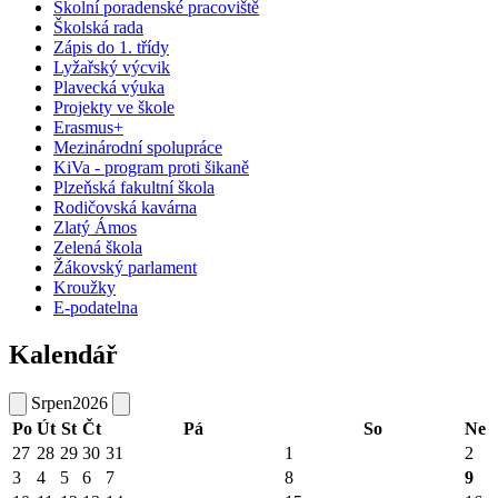
Školní poradenské pracoviště
Školská rada
Zápis do 1. třídy
Lyžařský výcvik
Plavecká výuka
Projekty ve škole
Erasmus+
Mezinárodní spolupráce
KiVa - program proti šikaně
Plzeňská fakultní škola
Rodičovská kavárna
Zlatý Ámos
Zelená škola
Žákovský parlament
Kroužky
E-podatelna
Kalendář
Srpen
2026
Po
Út
St
Čt
Pá
So
Ne
27
28
29
30
31
1
2
3
4
5
6
7
8
9