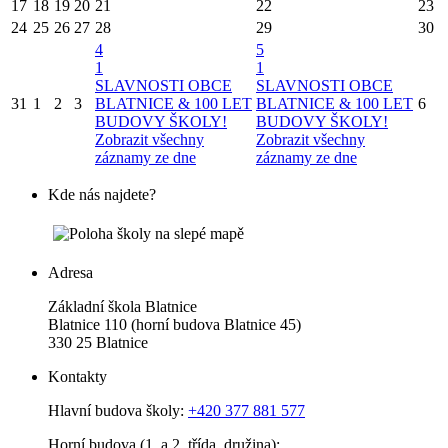
17
18
19
20
21
22
23
24
25
26
27
28
29
30
4
5
1
1
SLAVNOSTI OBCE
SLAVNOSTI OBCE
31
1
2
3
BLATNICE & 100 LET
BLATNICE & 100 LET
6
BUDOVY ŠKOLY!
BUDOVY ŠKOLY!
Zobrazit všechny
Zobrazit všechny
záznamy ze dne
záznamy ze dne
Kde nás najdete?
Adresa
Základní škola Blatnice
Blatnice 110 (horní budova Blatnice 45)
330 25 Blatnice
Kontakty
Hlavní budova školy:
+420 377 881 577
Horní budova (1. a 2. třída, družina):