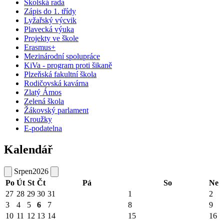
Školská rada
Zápis do 1. třídy
Lyžařský výcvik
Plavecká výuka
Projekty ve škole
Erasmus+
Mezinárodní spolupráce
KiVa - program proti šikaně
Plzeňská fakultní škola
Rodičovská kavárna
Zlatý Ámos
Zelená škola
Žákovský parlament
Kroužky
E-podatelna
Kalendář
Srpen
2026
Po
Út
St
Čt
Pá
So
Ne
27
28
29
30
31
1
2
3
4
5
6
7
8
9
10
11
12
13
14
15
16