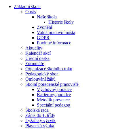
Základní škola
O nás
Naše škola
Historie školy
Zvonění
Volná pracovní místa
GDPR
Povinné informace
Aktuality
Kalendář akcí
Úřední deska
Formuláře
Organizace školního roku
Pedagogický sbor
Omlouvání žáků
Školní poradenské pracoviště
Výchovný poradce
Kariérový poradce
Metodik prevence
Speciální pedagog
Školská rada
Zápis do 1. třídy
Lyžařský výcvik
Plavecká výuka