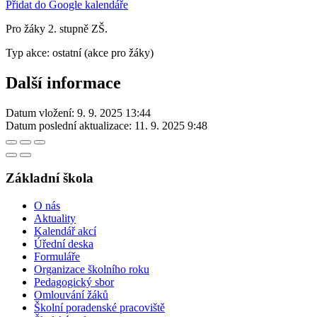
Přidat do Google kalendáře
Pro žáky 2. stupně ZŠ.
Typ akce: ostatní (akce pro žáky)
Další informace
Datum vložení:
9. 9. 2025 13:44
Datum poslední aktualizace:
11. 9. 2025 9:48
Základní škola
O nás
Aktuality
Kalendář akcí
Úřední deska
Formuláře
Organizace školního roku
Pedagogický sbor
Omlouvání žáků
Školní poradenské pracoviště