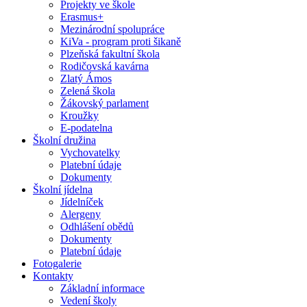
Projekty ve škole
Erasmus+
Mezinárodní spolupráce
KiVa - program proti šikaně
Plzeňská fakultní škola
Rodičovská kavárna
Zlatý Ámos
Zelená škola
Žákovský parlament
Kroužky
E-podatelna
Školní družina
Vychovatelky
Platební údaje
Dokumenty
Školní jídelna
Jídelníček
Alergeny
Odhlášení obědů
Dokumenty
Platební údaje
Fotogalerie
Kontakty
Základní informace
Vedení školy