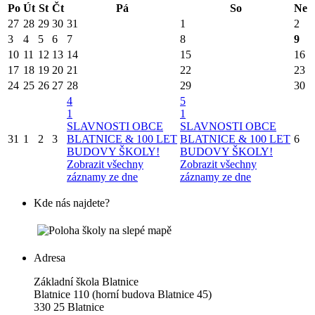
Po
Út
St
Čt
Pá
So
Ne
27
28
29
30
31
1
2
3
4
5
6
7
8
9
10
11
12
13
14
15
16
17
18
19
20
21
22
23
24
25
26
27
28
29
30
4
5
1
1
SLAVNOSTI OBCE
SLAVNOSTI OBCE
31
1
2
3
BLATNICE & 100 LET
BLATNICE & 100 LET
6
BUDOVY ŠKOLY!
BUDOVY ŠKOLY!
Zobrazit všechny
Zobrazit všechny
záznamy ze dne
záznamy ze dne
Kde nás najdete?
Adresa
Základní škola Blatnice
Blatnice 110 (horní budova Blatnice 45)
330 25 Blatnice