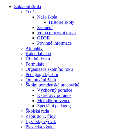
Základní škola
O nás
Naše škola
Historie školy
Zvonění
Volná pracovní místa
GDPR
Povinné informace
Aktuality
Kalendář akcí
Úřední deska
Formuláře
Organizace školního roku
Pedagogický sbor
Omlouvání žáků
Školní poradenské pracoviště
Výchovný poradce
Kariérový poradce
Metodik prevence
Speciální pedagog
Školská rada
Zápis do 1. třídy
Lyžařský výcvik
Plavecká výuka