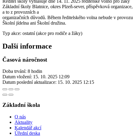
Ředitel školy vyhlašuje dne 14. 11. 2025 ředitelské volno pro žáky
Základní školy Blatnice, okres Plzeň-sever, příspěvková organizace,
a to z provozních a
organizačních důvodů. Během ředitelského volna nebude v provozu
Školní jídelna ani Školní družina.
Typ akce: ostatní (akce pro rodiče a žáky)
Další informace
Časová náročnost
Doba trvání: 8 hodin
Datum vložení:
15. 10. 2025 12:09
Datum poslední aktualizace:
15. 10. 2025 12:15
Základní škola
O nás
Aktuality
Kalendář akcí
Úřední deska