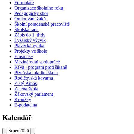
Formuláře
Organizace školního roku
Pedagogický sbor
Omlouvání žáků
Školní poradenské pracoviště
Školská rada
Zápis do 1. třídy
Lyžařský výcvik
Plavecká výuka
Projekty ve škole
Erasmus+
Mezinárodní spolupráce
KiVa - program proti šikaně
Plzeňská fakultní škola
Rodičovská kavárna
Zlatý Ámos
Zelená škola
Žákovský parlament
Kroužky
E-podatelna
Kalendář
Srpen
2026