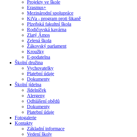
Projekty ve škole
Erasmus+
Mezinárodní spolupráce
KiVa - program proti šikaně
Plzeňská fakultní škola
Rodičovská kavárna
Zlatý Ámos
Zelená škola
Žákovský parlament
Kroužky
E-podatelna
Školní družina
Vychovatelky
Platební údaje
Dokumenty
Školní jídelna
Jídelníček
Alergeny
Odhlášení obědů
Dokumenty
Platební údaje
Fotogalerie
Kontakty
Základní informace
Vedení školy