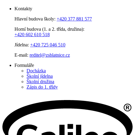
Kontakty
Hlavní budova školy:
+420 377 881 577
Horní budova (1. a 2. třída, družina):
+420 602 610 518
Jídelna:
+420 725 046 510
E-mail:
reditel@zsblatnice.cz
Formuláře
Docházka
Školní jídelna
Školní družina
Zápis do 1. třídy