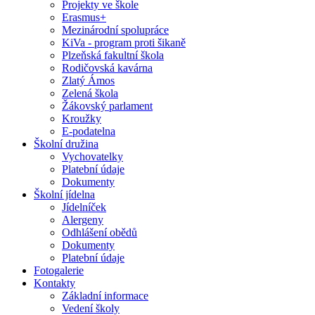
Projekty ve škole
Erasmus+
Mezinárodní spolupráce
KiVa - program proti šikaně
Plzeňská fakultní škola
Rodičovská kavárna
Zlatý Ámos
Zelená škola
Žákovský parlament
Kroužky
E-podatelna
Školní družina
Vychovatelky
Platební údaje
Dokumenty
Školní jídelna
Jídelníček
Alergeny
Odhlášení obědů
Dokumenty
Platební údaje
Fotogalerie
Kontakty
Základní informace
Vedení školy