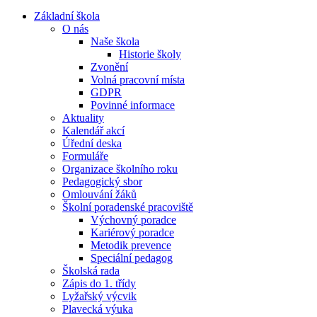
Základní škola
O nás
Naše škola
Historie školy
Zvonění
Volná pracovní místa
GDPR
Povinné informace
Aktuality
Kalendář akcí
Úřední deska
Formuláře
Organizace školního roku
Pedagogický sbor
Omlouvání žáků
Školní poradenské pracoviště
Výchovný poradce
Kariérový poradce
Metodik prevence
Speciální pedagog
Školská rada
Zápis do 1. třídy
Lyžařský výcvik
Plavecká výuka