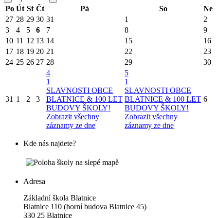
Po
Út
St
Čt
Pá
So
Ne
27
28
29
30
31
1
2
3
4
5
6
7
8
9
10
11
12
13
14
15
16
17
18
19
20
21
22
23
24
25
26
27
28
29
30
4
5
1
1
SLAVNOSTI OBCE
SLAVNOSTI OBCE
31
1
2
3
BLATNICE & 100 LET
BLATNICE & 100 LET
6
BUDOVY ŠKOLY!
BUDOVY ŠKOLY!
Zobrazit všechny
Zobrazit všechny
záznamy ze dne
záznamy ze dne
Kde nás najdete?
Adresa
Základní škola Blatnice
Blatnice 110 (horní budova Blatnice 45)
330 25 Blatnice