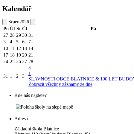
Kalendář
Srpen
2026
Po
Út
St
Čt
Pá
27
28
29
30
31
3
4
5
6
7
10
11
12
13
14
17
18
19
20
21
24
25
26
27
28
4
1
31
1
2
3
SLAVNOSTI OBCE BLATNICE & 100 LET BUDO
Zobrazit všechny záznamy ze dne
Kde nás najdete?
Adresa
Základní škola Blatnice