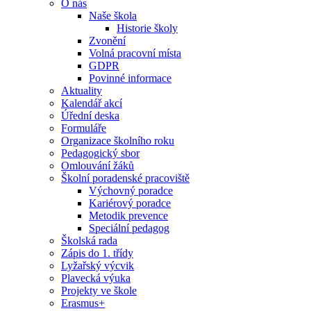
O nás
Naše škola
Historie školy
Zvonění
Volná pracovní místa
GDPR
Povinné informace
Aktuality
Kalendář akcí
Úřední deska
Formuláře
Organizace školního roku
Pedagogický sbor
Omlouvání žáků
Školní poradenské pracoviště
Výchovný poradce
Kariérový poradce
Metodik prevence
Speciální pedagog
Školská rada
Zápis do 1. třídy
Lyžařský výcvik
Plavecká výuka
Projekty ve škole
Erasmus+