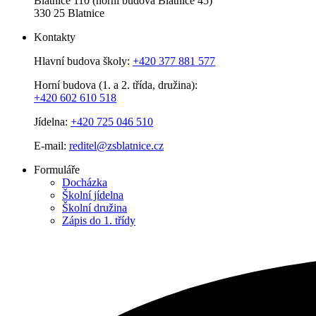
Blatnice 110 (horní budova Blatnice 45)
330 25 Blatnice
Kontakty
Hlavní budova školy:
+420 377 881 577
Horní budova (1. a 2. třída, družina):
+420 602 610 518
Jídelna:
+420 725 046 510
E-mail:
reditel@zsblatnice.cz
Formuláře
Docházka
Školní jídelna
Školní družina
Zápis do 1. třídy