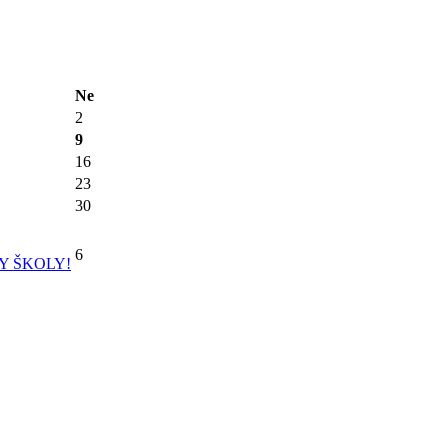
Ne
2
9
16
23
30
6
Y ŠKOLY!