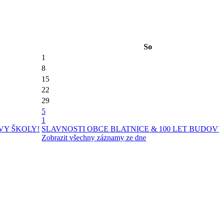
So
1
8
15
22
29
5
1
VY ŠKOLY!
SLAVNOSTI OBCE BLATNICE & 100 LET BUDOV
Zobrazit všechny záznamy ze dne