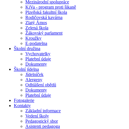
Mezinárodní spolupráce
KiVa - program proti šikaně
Plzeňská fakultní škola
Rodičovská kavárna
Zlatý Ámos
Zelená škola
Žákovský parlament
Kroužky
E-podatelna
Školní družina
Vychovatelky
Platební údaje
Dokumenty
Školní jídelna
Jídelníček
Alergeny
Odhlášení obědů
Dokumenty
Platební údaje
Fotogalerie
Kontakty
Základní informace
Vedení školy
Pedagogický sbor
Asistenti pedagoga