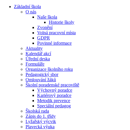
Základní škola
O nás
Naše škola
Historie školy
Zvonění
Volná pracovní místa
GDPR
Povinné informace
Aktuality
Kalendář akcí
Úřední deska
Formuláře
Organizace školního roku
Pedagogický sbor
Omlouvání žáků
Školní poradenské pracoviště
Výchovný poradce
Kariérový poradce
Metodik prevence
Speciální pedagog
Školská rada
Zápis do 1. třídy
Lyžařský výcvik
Plavecká výuka