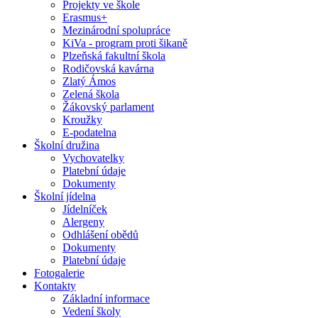
Projekty ve škole
Erasmus+
Mezinárodní spolupráce
KiVa - program proti šikaně
Plzeňská fakultní škola
Rodičovská kavárna
Zlatý Ámos
Zelená škola
Žákovský parlament
Kroužky
E-podatelna
Školní družina
Vychovatelky
Platební údaje
Dokumenty
Školní jídelna
Jídelníček
Alergeny
Odhlášení obědů
Dokumenty
Platební údaje
Fotogalerie
Kontakty
Základní informace
Vedení školy