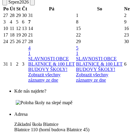
Srpen
2026
Po
Út
St
Čt
Pá
So
Ne
27
28
29
30
31
1
2
3
4
5
6
7
8
9
10
11
12
13
14
15
16
17
18
19
20
21
22
23
24
25
26
27
28
29
30
4
5
1
1
SLAVNOSTI OBCE
SLAVNOSTI OBCE
31
1
2
3
BLATNICE & 100 LET
BLATNICE & 100 LET
6
BUDOVY ŠKOLY!
BUDOVY ŠKOLY!
Zobrazit všechny
Zobrazit všechny
záznamy ze dne
záznamy ze dne
Kde nás najdete?
Adresa
Základní škola Blatnice
Blatnice 110 (horní budova Blatnice 45)