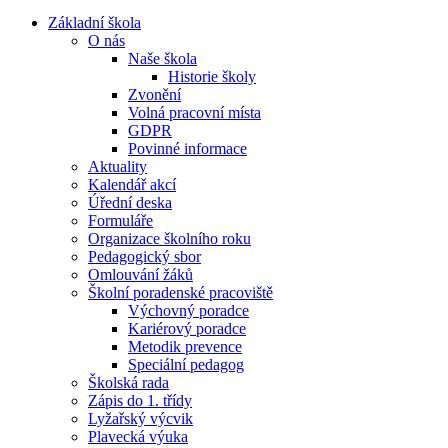
Základní škola
O nás
Naše škola
Historie školy
Zvonění
Volná pracovní místa
GDPR
Povinné informace
Aktuality
Kalendář akcí
Úřední deska
Formuláře
Organizace školního roku
Pedagogický sbor
Omlouvání žáků
Školní poradenské pracoviště
Výchovný poradce
Kariérový poradce
Metodik prevence
Speciální pedagog
Školská rada
Zápis do 1. třídy
Lyžařský výcvik
Plavecká výuka