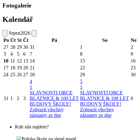
Fotogalerie
Kalendář
Srpen
2026
Po
Út
St
Čt
Pá
So
Ne
27
28
29
30
31
1
2
3
4
5
6
7
8
9
10
11
12
13
14
15
16
17
18
19
20
21
22
23
24
25
26
27
28
29
30
4
5
1
1
SLAVNOSTI OBCE
SLAVNOSTI OBCE
31
1
2
3
BLATNICE & 100 LET
BLATNICE & 100 LET
6
BUDOVY ŠKOLY!
BUDOVY ŠKOLY!
Zobrazit všechny
Zobrazit všechny
záznamy ze dne
záznamy ze dne
Kde nás najdete?