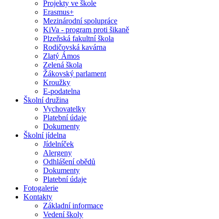
Projekty ve škole
Erasmus+
Mezinárodní spolupráce
KiVa - program proti šikaně
Plzeňská fakultní škola
Rodičovská kavárna
Zlatý Ámos
Zelená škola
Žákovský parlament
Kroužky
E-podatelna
Školní družina
Vychovatelky
Platební údaje
Dokumenty
Školní jídelna
Jídelníček
Alergeny
Odhlášení obědů
Dokumenty
Platební údaje
Fotogalerie
Kontakty
Základní informace
Vedení školy