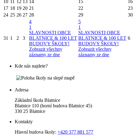
10
11
12
13
14
15
16
17
18
19
20
21
22
23
24
25
26
27
28
29
30
4
5
1
1
SLAVNOSTI OBCE
SLAVNOSTI OBCE
31
1
2
3
BLATNICE & 100 LET
BLATNICE & 100 LET
6
BUDOVY ŠKOLY!
BUDOVY ŠKOLY!
Zobrazit všechny
Zobrazit všechny
záznamy ze dne
záznamy ze dne
Kde nás najdete?
Adresa
Základní škola Blatnice
Blatnice 110 (horní budova Blatnice 45)
330 25 Blatnice
Kontakty
Hlavní budova školy:
+420 377 881 577