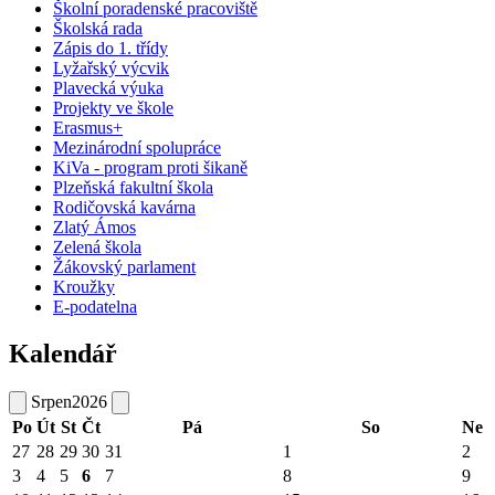
Školní poradenské pracoviště
Školská rada
Zápis do 1. třídy
Lyžařský výcvik
Plavecká výuka
Projekty ve škole
Erasmus+
Mezinárodní spolupráce
KiVa - program proti šikaně
Plzeňská fakultní škola
Rodičovská kavárna
Zlatý Ámos
Zelená škola
Žákovský parlament
Kroužky
E-podatelna
Kalendář
Srpen
2026
Po
Út
St
Čt
Pá
So
Ne
27
28
29
30
31
1
2
3
4
5
6
7
8
9