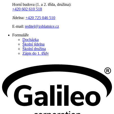
Horní budova (1. a 2. třída, družina):
+420 602 610 518
Jídelna:
+420 725 046 510
E-mail:
reditel@zsblatnice.cz
Formuláře
Docházka
Školní jídelna
Školní družina
Zápis do 1. třídy