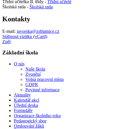
Třídní učitelka II. třídy -
Třídní učitelé
Školská rada -
Školská rada
Kontakty
E-mail:
javorska@zsblatnice.cz
Stáhnout vizitku (vCard)
Zpět
Základní škola
O nás
Naše škola
Zvonění
Volná pracovní místa
GDPR
Povinné informace
Aktuality
Kalendář akcí
Úřední deska
Formuláře
Organizace školního roku
Pedagogický sbor
Omlouvání žáků