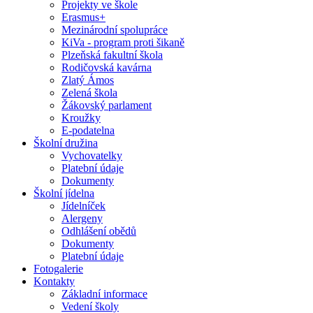
Projekty ve škole
Erasmus+
Mezinárodní spolupráce
KiVa - program proti šikaně
Plzeňská fakultní škola
Rodičovská kavárna
Zlatý Ámos
Zelená škola
Žákovský parlament
Kroužky
E-podatelna
Školní družina
Vychovatelky
Platební údaje
Dokumenty
Školní jídelna
Jídelníček
Alergeny
Odhlášení obědů
Dokumenty
Platební údaje
Fotogalerie
Kontakty
Základní informace
Vedení školy