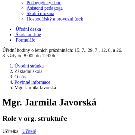
Pedagogický sbor
Asistenti pedagoga
Školní družina
Hospodářský a provozní úsek
Úřední deska
Škola on-line
Formuláře
Úřední hodiny o letních prázdninách: 15. 7., 29. 7., 12. 8. a 26.
8. vždy od 8:00h do 12:00h.
Úvodní stránka
Základní škola
O nás
Povinné informace
Mgr. Jarmila Javorská
Mgr. Jarmila Javorská
Role v org. struktuře
Učitelka -
Učitelé