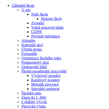
Základní škola
O nás
Naše škola
Historie školy
Zvonění
Volná pracovní místa
GDPR
Povinné informace
Aktuality
Kalendář akcí
Úřední deska
Formuláře
Organizace školního roku
Pedagogický sbor
Omlouvání žáků
Školní poradenské pracoviště
Výchovný poradce
Kariérový poradce
Metodik prevence
Speciální pedagog
Školská rada
Zápis do 1. třídy
Lyžařský výcvik
Plavecká výuka