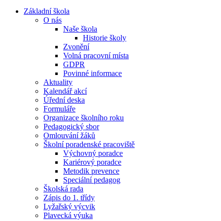
Základní škola
O nás
Naše škola
Historie školy
Zvonění
Volná pracovní místa
GDPR
Povinné informace
Aktuality
Kalendář akcí
Úřední deska
Formuláře
Organizace školního roku
Pedagogický sbor
Omlouvání žáků
Školní poradenské pracoviště
Výchovný poradce
Kariérový poradce
Metodik prevence
Speciální pedagog
Školská rada
Zápis do 1. třídy
Lyžařský výcvik
Plavecká výuka