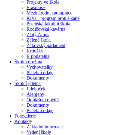
Projekty ve škole
Erasmus+
Mezinárodní spolupráce
KiVa - program proti šikaně
Plzeňská fakultní škola
Rodičovská kavárna
Zlatý Ámos
Zelená škola
Žákovský parlament
Kroužky
E-podatelna
Školní družina
Vychovatelky
Platební údaje
Dokumenty
Školní jídelna
Jídelníček
Alergeny
Odhlášení obědů
Dokumenty
Platební údaje
Fotogalerie
Kontakty
Základní informace
Vedení školy