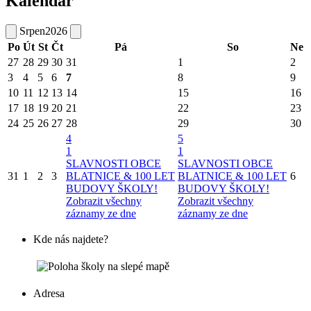
Kalendář
Srpen
2026
Po
Út
St
Čt
Pá
So
Ne
27
28
29
30
31
1
2
3
4
5
6
7
8
9
10
11
12
13
14
15
16
17
18
19
20
21
22
23
24
25
26
27
28
29
30
4
5
1
1
SLAVNOSTI OBCE
SLAVNOSTI OBCE
31
1
2
3
BLATNICE & 100 LET
BLATNICE & 100 LET
6
BUDOVY ŠKOLY!
BUDOVY ŠKOLY!
Zobrazit všechny
Zobrazit všechny
záznamy ze dne
záznamy ze dne
Kde nás najdete?
Adresa