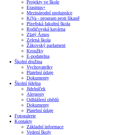
Projekty ve škole
Erasmus+
Mezinárodní spolupráce
KiVa - program proti šikaně
Plzeňská fakultní škola
Rodičovská kavárna
Zlatý Ámos
Zelená škola
Žákovský parlament
Kroužky
E-podatelna
Školní družina
Vychovatelky
Platební údaje
Dokumenty
Školní jídelna
Jídelníček
Alergeny
Odhlášení obědů
Dokumenty
Platební údaje
Fotogalerie
Kontakty
Základní informace
Vedení školy