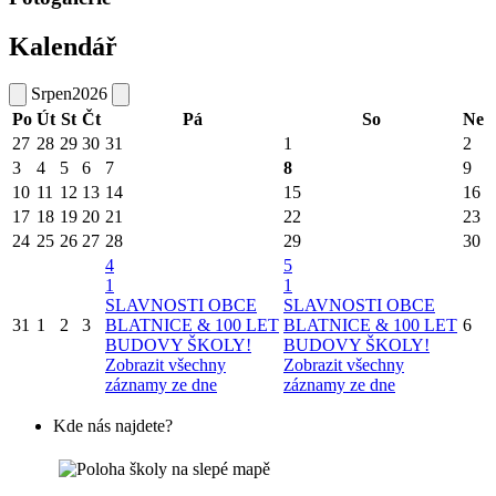
Kalendář
Srpen
2026
Po
Út
St
Čt
Pá
So
Ne
27
28
29
30
31
1
2
3
4
5
6
7
8
9
10
11
12
13
14
15
16
17
18
19
20
21
22
23
24
25
26
27
28
29
30
4
5
1
1
SLAVNOSTI OBCE
SLAVNOSTI OBCE
31
1
2
3
BLATNICE & 100 LET
BLATNICE & 100 LET
6
BUDOVY ŠKOLY!
BUDOVY ŠKOLY!
Zobrazit všechny
Zobrazit všechny
záznamy ze dne
záznamy ze dne
Kde nás najdete?