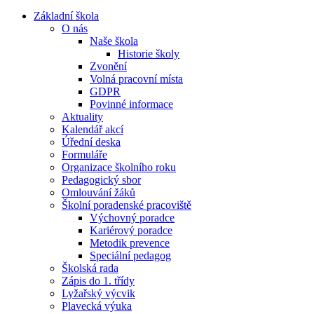
Základní škola
O nás
Naše škola
Historie školy
Zvonění
Volná pracovní místa
GDPR
Povinné informace
Aktuality
Kalendář akcí
Úřední deska
Formuláře
Organizace školního roku
Pedagogický sbor
Omlouvání žáků
Školní poradenské pracoviště
Výchovný poradce
Kariérový poradce
Metodik prevence
Speciální pedagog
Školská rada
Zápis do 1. třídy
Lyžařský výcvik
Plavecká výuka